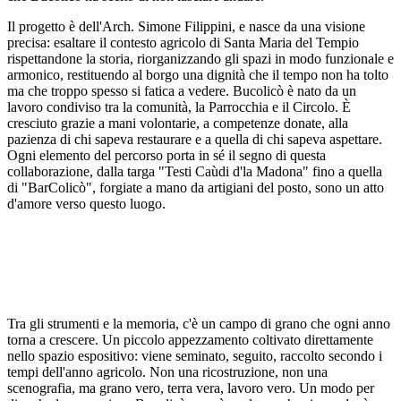
Il progetto è dell'Arch. Simone Filippini, e nasce da una visione
precisa: esaltare il contesto agricolo di Santa Maria del Tempio
rispettandone la storia, riorganizzando gli spazi in modo funzionale e
armonico, restituendo al borgo una dignità che il tempo non ha tolto
ma che troppo spesso si fatica a vedere. Bucolicò è nato da un
lavoro condiviso tra la comunità, la Parrocchia e il Circolo. È
cresciuto grazie a mani volontarie, a competenze donate, alla
pazienza di chi sapeva restaurare e a quella di chi sapeva aspettare.
Ogni elemento del percorso porta in sé il segno di questa
collaborazione, dalla targa "Testi Caùdi d'la Madona" fino a quella
di "BarColicò", forgiate a mano da artigiani del posto, sono un atto
d'amore verso questo luogo.
Tra gli strumenti e la memoria, c'è un campo di grano che ogni anno
torna a crescere. Un piccolo appezzamento coltivato direttamente
nello spazio espositivo: viene seminato, seguito, raccolto secondo i
tempi dell'anno agricolo. Non una ricostruzione, non una
scenografia, ma grano vero, terra vera, lavoro vero. Un modo per