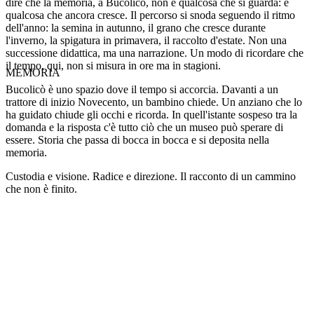
dire che la memoria, a Bucolicò, non è qualcosa che si guarda: è
qualcosa che ancora cresce. Il percorso si snoda seguendo il ritmo
dell'anno: la semina in autunno, il grano che cresce durante
l'inverno, la spigatura in primavera, il raccolto d'estate. Non una
successione didattica, ma una narrazione. Un modo di ricordare che
il tempo, qui, non si misura in ore ma in stagioni.
MEMORIA
Bucolicò è uno spazio dove il tempo si accorcia. Davanti a un
trattore di inizio Novecento, un bambino chiede. Un anziano che lo
ha guidato chiude gli occhi e ricorda. In quell'istante sospeso tra la
domanda e la risposta c'è tutto ciò che un museo può sperare di
essere. Storia che passa di bocca in bocca e si deposita nella
memoria.
Custodia e visione. Radice e direzione. Il racconto di un cammino
che non è finito.
Collezione
Memoria Contadina
Collezione
Memoria Contadina
Collezione
Memoria Contadina
Collezione
Memoria Contadina
Collezione
Memoria Contadina
Collezione
Memoria Contadina